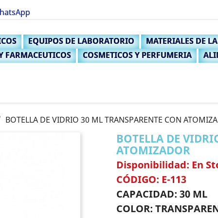
WhatsApp
niciar sesión
ICOS
EQUIPOS DE LABORATORIO
MATERIALES DE L
 need to be logged in to save products in your wish list.
 Y FARMACEUTICOS
COSMETICOS Y PERFUMERIA
ALI
Cancelar
Iniciar sesión
BOTELLA DE VIDRIO 30 ML TRANSPARENTE CON ATOMIZ
BOTELLA DE VIDRI
ATOMIZADOR
Disponibilidad: En St
CÓDIGO: E-113
CAPACIDAD: 30 ML
COLOR: TRANSPARE