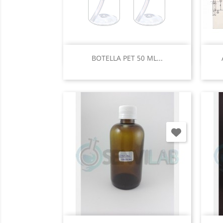
Vista rápida

BOTELLA PET 50 ML...