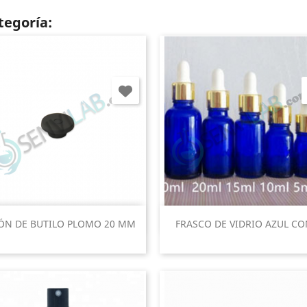
tegoría:
Vista rápida
Vista rápida


ÓN DE BUTILO PLOMO 20 MM
FRASCO DE VIDRIO AZUL CON