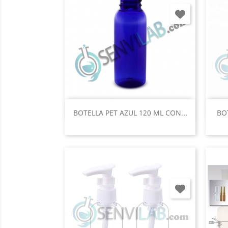
Vista rápida

BOTELLA PET AZUL 120 ML CON...
BOT