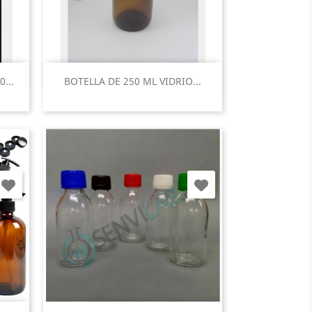
Vista rápida

...
BOTELLA DE 250 ML VIDRIO...