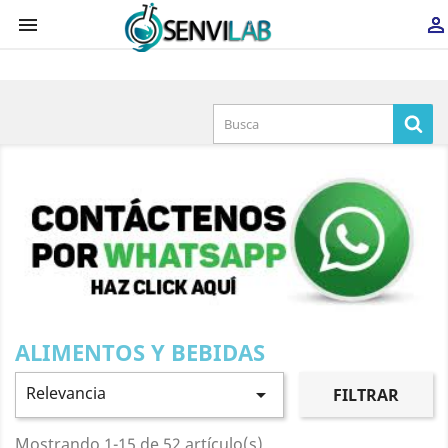
×


Iniciar sesión
You need to be logged in to save products in your
wish list.
Cancelar
Iniciar sesión
ALIMENTOS Y BEBIDAS
Relevancia

FILTRAR
Mostrando 1-15 de 52 artículo(s)