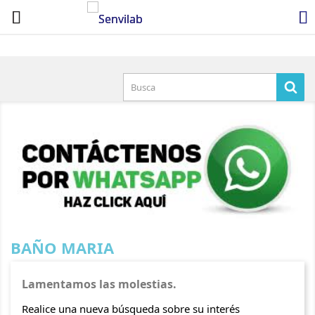

×

Iniciar sesión
You need to be logged in to save products in your
wish list.
Cancelar
Iniciar sesión
BAÑO MARIA
Lamentamos las molestias.
Realice una nueva búsqueda sobre su interés