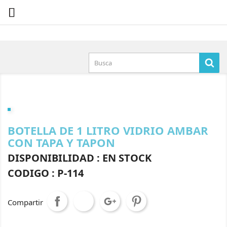

×
Iniciar sesión
You need to be logged in to save products in your
wish list.
Cancelar
Iniciar sesión
BOTELLA DE 1 LITRO VIDRIO AMBAR
CON TAPA Y TAPON
DISPONIBILIDAD : EN STOCK
CODIGO : P-114
Compartir