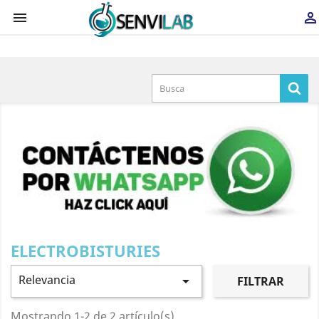
×


Iniciar sesión
You need to be logged in to save products in your
wish list.
Cancelar
Iniciar sesión
ELECTROBISTURIES
Relevancia

FILTRAR
Mostrando 1-2 de 2 artículo(s)