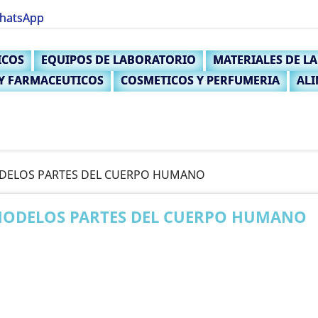
WhatsApp
niciar sesión
ICOS
EQUIPOS DE LABORATORIO
MATERIALES DE L
 need to be logged in to save products in your wish list.
 Y FARMACEUTICOS
COSMETICOS Y PERFUMERIA
ALI
Cancelar
Iniciar sesión
ELOS PARTES DEL CUERPO HUMANO
ODELOS PARTES DEL CUERPO HUMANO