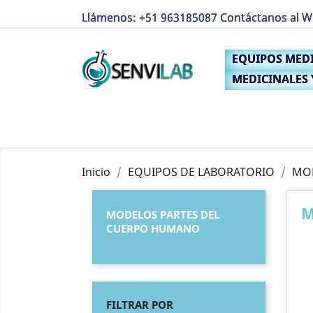
Llámenos:
+51 963185087 Contáctanos al 
I
EQUIPOS MED
You
MEDICINALES
Inicio
EQUIPOS DE LABORATORIO
MOD
M
MODELOS PARTES DEL
CUERPO HUMANO
FILTRAR POR