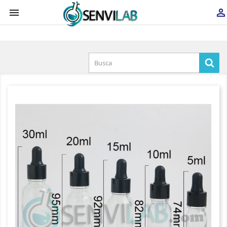
×


Iniciar sesión
You need to be logged in to save products in your
wish list.
Cancelar
Iniciar sesión